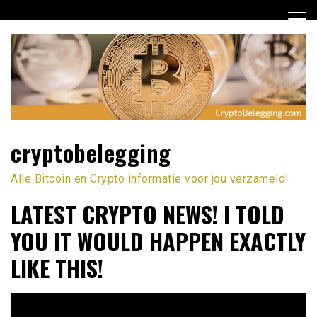
Ga
naar
de
inhoud
cryptobelegging
Alle Bitcoin en Crypto informatie voor jou verzameld!
LATEST CRYPTO NEWS! I TOLD
YOU IT WOULD HAPPEN EXACTLY
LIKE THIS!