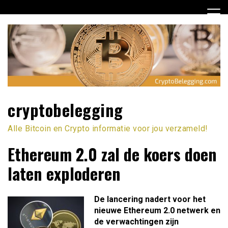
Ga
naar
de
inhoud
cryptobelegging
Alle Bitcoin en Crypto informatie voor jou verzameld!
Ethereum 2.0 zal de koers doen
laten exploderen
De lancering nadert voor het
nieuwe Ethereum 2.0 netwerk en
de verwachtingen zijn