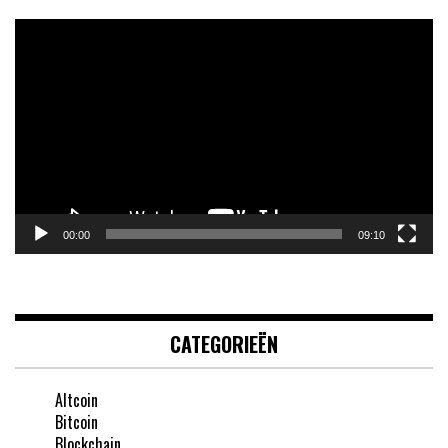
Videospeler
00:00
09:10
CATEGORIEËN
Altcoin
Bitcoin
Blockchain