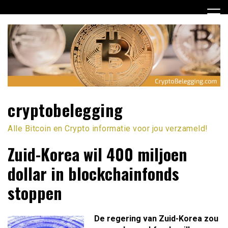
Ga
naar
de
inhoud
cryptobelegging
Alle Bitcoin en Crypto informatie voor jou verzameld!
Zuid-Korea wil 400 miljoen
dollar in blockchainfonds
stoppen
De regering van Zuid-Korea zou