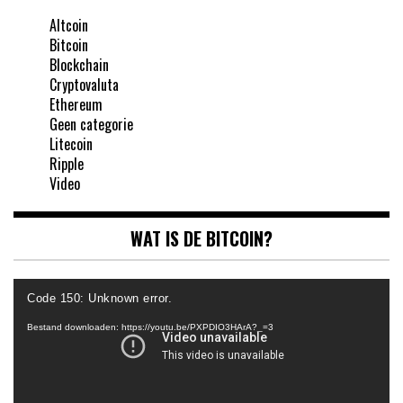
Altcoin
Bitcoin
Blockchain
Cryptovaluta
Ethereum
Geen categorie
Litecoin
Ripple
Video
WAT IS DE BITCOIN?
Videospeler
Code 150: Unknown error.
Bestand downloaden: https://youtu.be/PXPDIO3HArA?_=3