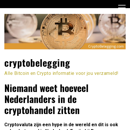
Ga
naar
de
inhoud
cryptobelegging
Alle Bitcoin en Crypto informatie voor jou verzameld!
Niemand weet hoeveel
Nederlanders in de
cryptohandel zitten
Cryptovaluta zijn een hype in de wereld en dit is ook