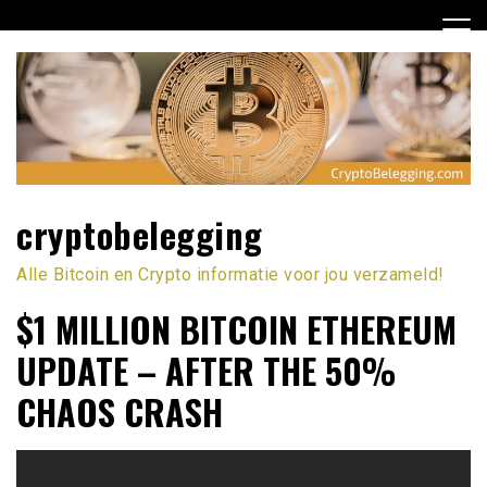
Ga
naar
de
inhoud
cryptobelegging
Alle Bitcoin en Crypto informatie voor jou verzameld!
$1 MILLION BITCOIN ETHEREUM
UPDATE – AFTER THE 50%
CHAOS CRASH