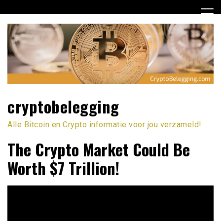
Ga
naar
de
inhoud
cryptobelegging
Alle Bitcoin en Crypto informatie voor jou verzameld!
The Crypto Market Could Be
Worth $7 Trillion!