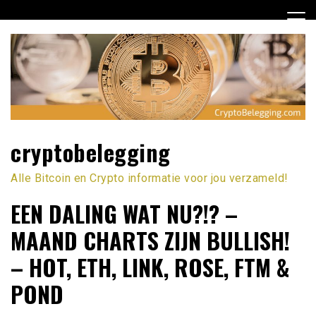
Ga
naar
de
inhoud
cryptobelegging
Alle Bitcoin en Crypto informatie voor jou verzameld!
EEN DALING WAT NU?!? –
MAAND CHARTS ZIJN BULLISH!
– HOT, ETH, LINK, ROSE, FTM &
POND