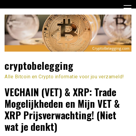
Ga
naar
de
inhoud
cryptobelegging
Alle Bitcoin en Crypto informatie voor jou verzameld!
VECHAIN (VET) & XRP: Trade
Mogelijkheden en Mijn VET &
XRP Prijsverwachting! (Niet
wat je denkt)