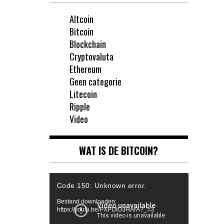
!
Altcoin
Bitcoin
Blockchain
Cryptovaluta
Ethereum
Geen categorie
Litecoin
Ripple
Video
WAT IS DE BITCOIN?
Videospeler
Code 150: Unknown error.
Bestand downloaden:
https://youtu.be/PXPDIO3HArA?_=3