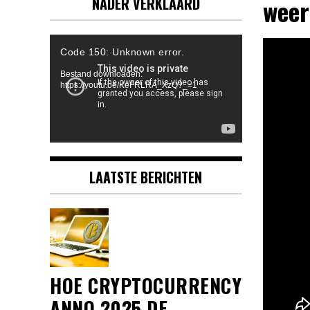
weer
NADER VERKLAARD
Videospeler
Code 150: Unknown error.
Bestand downloaden:
https://youtu.be/KeFRLRA_XzQ?_=1
LAATSTE BERICHTEN
HOE CRYPTOCURRENCY
ANNO 2025 DE