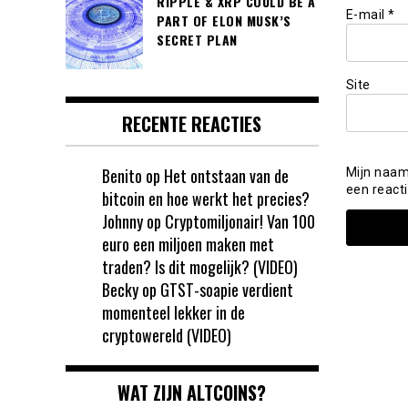
RIPPLE & XRP COULD BE A
E-mail
*
PART OF ELON MUSK’S
SECRET PLAN
Site
RECENTE REACTIES
Benito
op
Het ontstaan van de
Mijn naam
een reacti
bitcoin en hoe werkt het precies?
Johnny
op
Cryptomiljonair! Van 100
euro een miljoen maken met
traden? Is dit mogelijk? (VIDEO)
Becky
op
GTST-soapie verdient
momenteel lekker in de
cryptowereld (VIDEO)
WAT ZIJN ALTCOINS?