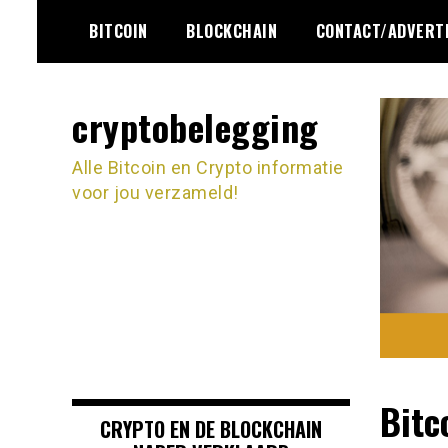
Ga
BITCOIN
BLOCKCHAIN
CONTACT/ADVERT
naar
de
inhoud
cryptobelegging
Alle Bitcoin en Crypto informatie
voor jou verzameld!
Bitc
CRYPTO EN DE BLOCKCHAIN