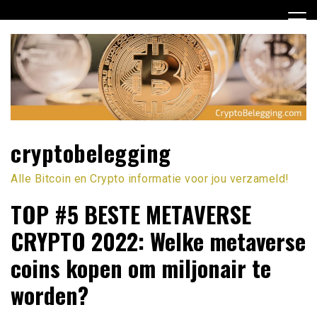
Ga
naar
de
inhoud
cryptobelegging
Alle Bitcoin en Crypto informatie voor jou verzameld!
TOP #5 BESTE METAVERSE
CRYPTO 2022: Welke metaverse
coins kopen om miljonair te
worden?