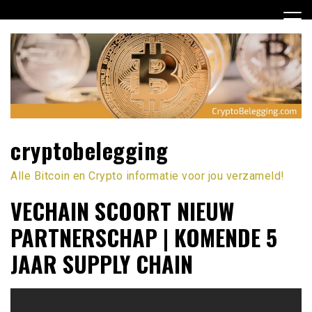
Ga
naar
de
inhoud
cryptobelegging
Alle Bitcoin en Crypto informatie voor jou verzameld!
VECHAIN SCOORT NIEUW
PARTNERSCHAP | KOMENDE 5
JAAR SUPPLY CHAIN