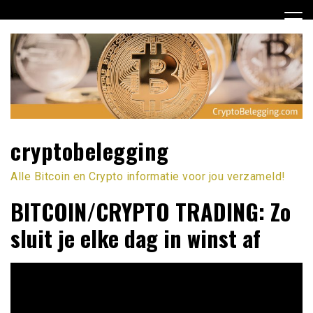
Ga
naar
de
inhoud
cryptobelegging
Alle Bitcoin en Crypto informatie voor jou verzameld!
BITCOIN/CRYPTO TRADING: Zo
sluit je elke dag in winst af