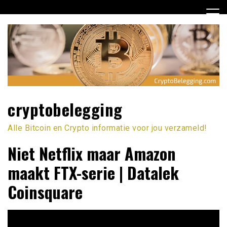
Ga
naar
de
inhoud
cryptobelegging
Alle Bitcoin en Crypto informatie voor jou verzameld!
Niet Netflix maar Amazon
maakt FTX-serie | Datalek
Coinsquare