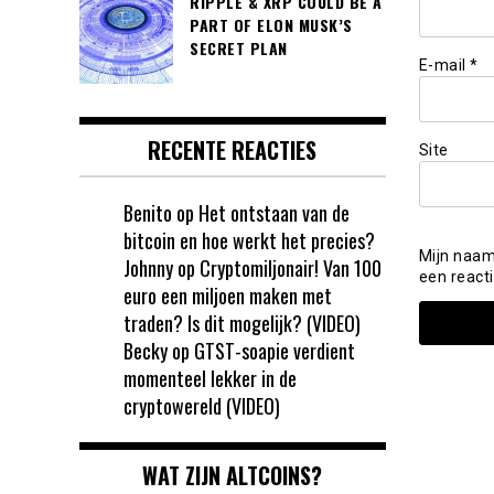
RIPPLE & XRP COULD BE A
PART OF ELON MUSK’S
SECRET PLAN
E-mail
*
RECENTE REACTIES
Site
Benito
op
Het ontstaan van de
bitcoin en hoe werkt het precies?
Mijn naam
Johnny
op
Cryptomiljonair! Van 100
een reacti
euro een miljoen maken met
traden? Is dit mogelijk? (VIDEO)
Becky
op
GTST-soapie verdient
momenteel lekker in de
cryptowereld (VIDEO)
WAT ZIJN ALTCOINS?