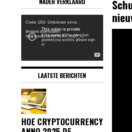
Schu
NADER VERKLAARD
nieu
Videospeler
Code 150: Unknown error.
Bestand downloaden:
https://youtu.be/KeFRLRA_XzQ?_=1
LAATSTE BERICHTEN
HOE CRYPTOCURRENCY
ANNO 2025 DE