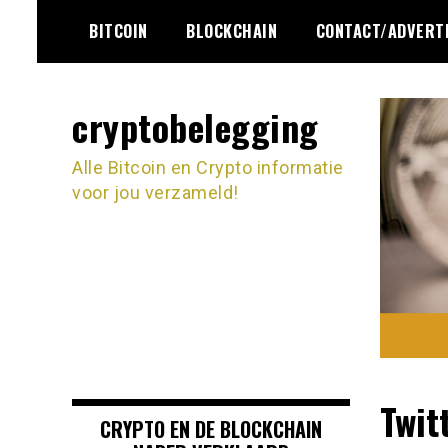
Ga
BITCOIN
BLOCKCHAIN
CONTACT/ADVERT
naar
de
inhoud
cryptobelegging
Alle Bitcoin en Crypto informatie
voor jou verzameld!
Twit
CRYPTO EN DE BLOCKCHAIN