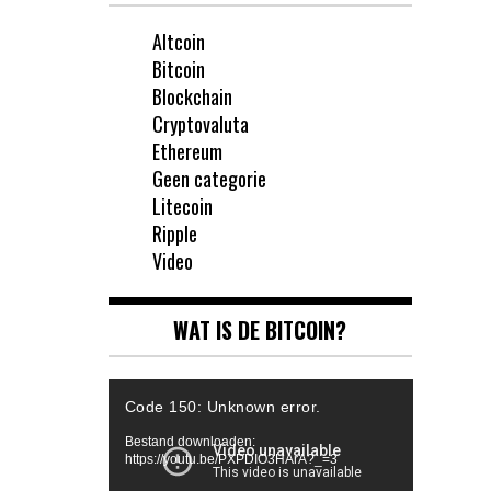
Altcoin
Bitcoin
Blockchain
Cryptovaluta
Ethereum
Geen categorie
Litecoin
Ripple
Video
WAT IS DE BITCOIN?
Videospeler
Code 150: Unknown error.
Bestand downloaden:
https://youtu.be/PXPDIO3HArA?_=3