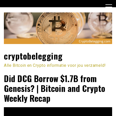
Ga
naar
de
inhoud
cryptobelegging
Alle Bitcoin en Crypto informatie voor jou verzameld!
Did DCG Borrow $1.7B from
Genesis? | Bitcoin and Crypto
Weekly Recap