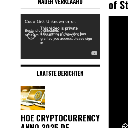
of S
NADER VERKLAARD
Videospeler
Code 150: Unknown error.
Bestand downloaden:
https://youtu.be/KeFRLRA_XzQ?_=1
LAATSTE BERICHTEN
HOE CRYPTOCURRENCY
ANNO 2025 DE