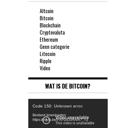
Altcoin
Bitcoin
Blockchain
Cryptovaluta
Ethereum
Geen categorie
Litecoin
Ripple
Video
WAT IS DE BITCOIN?
Videospeler
Code 150: Unknown error.
Bestand downloaden:
https://youtu.be/PXPDIO3HArA?_=3