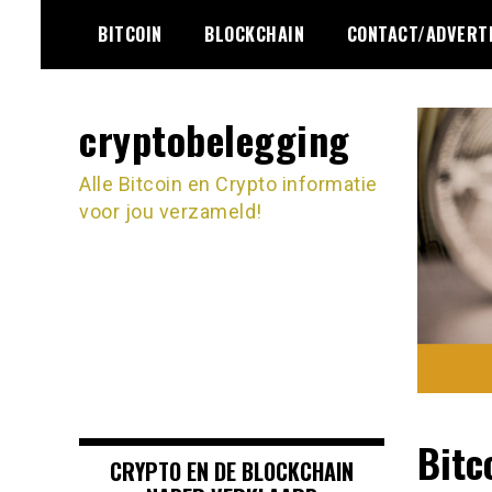
Ga
BITCOIN
BLOCKCHAIN
CONTACT/ADVERT
naar
de
inhoud
cryptobelegging
Alle Bitcoin en Crypto informatie
voor jou verzameld!
Bitc
CRYPTO EN DE BLOCKCHAIN