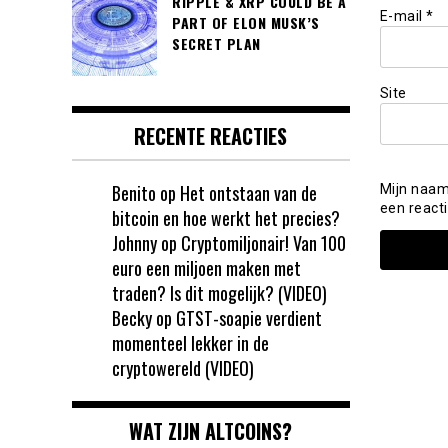
RIPPLE & XRP COULD BE A
E-mail
*
PART OF ELON MUSK’S
SECRET PLAN
Site
RECENTE REACTIES
Benito
op
Het ontstaan van de
Mijn naam
een reacti
bitcoin en hoe werkt het precies?
Johnny
op
Cryptomiljonair! Van 100
euro een miljoen maken met
traden? Is dit mogelijk? (VIDEO)
Becky
op
GTST-soapie verdient
momenteel lekker in de
cryptowereld (VIDEO)
WAT ZIJN ALTCOINS?