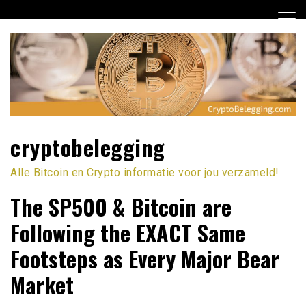
Ga
naar
de
inhoud
cryptobelegging
Alle Bitcoin en Crypto informatie voor jou verzameld!
The SP500 & Bitcoin are
Following the EXACT Same
Footsteps as Every Major Bear
Market