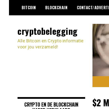
Ga
BITCOIN
BLOCKCHAIN
CONTACT/ADVERT
naar
de
inhoud
cryptobelegging
Alle Bitcoin en Crypto informatie
voor jou verzameld!
$2 M
CRYPTO EN DE BLOCKCHAIN