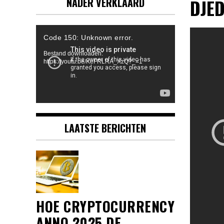
DJE
NADER VERKLAARD
Videospeler
Code 150: Unknown error.
Bestand downloaden:
https://youtu.be/KeFRLRA_XzQ?_=1
LAATSTE BERICHTEN
HOE CRYPTOCURRENCY
ANNO 2025 DE