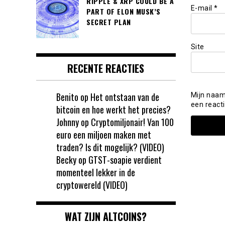
RIPPLE & XRP COULD BE A
E-mail
*
PART OF ELON MUSK’S
SECRET PLAN
Site
RECENTE REACTIES
Benito
op
Het ontstaan van de
Mijn naam
een reacti
bitcoin en hoe werkt het precies?
Johnny
op
Cryptomiljonair! Van 100
euro een miljoen maken met
traden? Is dit mogelijk? (VIDEO)
Becky
op
GTST-soapie verdient
momenteel lekker in de
cryptowereld (VIDEO)
WAT ZIJN ALTCOINS?