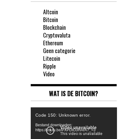
Altcoin
Bitcoin
Blockchain
Cryptovaluta
Ethereum
Geen categorie
Litecoin
Ripple
Video
WAT IS DE BITCOIN?
Videospeler
Code 150: Unknown error.
Bestand downloaden:
https://youtu.be/PXPDIO3HArA?_=3