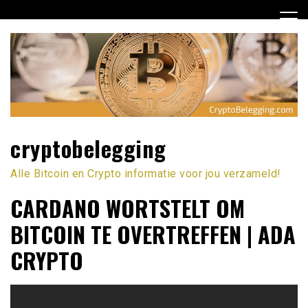
Ga
naar
de
inhoud
cryptobelegging
Alle Bitcoin en Crypto informatie voor jou verzameld!
CARDANO WORTSTELT OM
BITCOIN TE OVERTREFFEN | ADA
CRYPTO