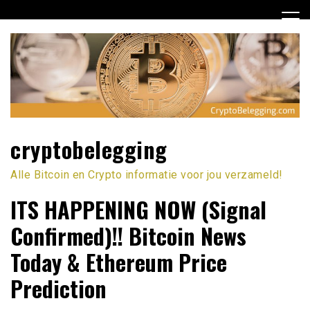
Ga
naar
de
inhoud
cryptobelegging
Alle Bitcoin en Crypto informatie voor jou verzameld!
ITS HAPPENING NOW (Signal
Confirmed)!! Bitcoin News
Today & Ethereum Price
Prediction