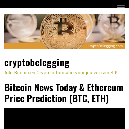
Ga
naar
de
inhoud
cryptobelegging
Alle Bitcoin en Crypto informatie voor jou verzameld!
Bitcoin News Today & Ethereum
Price Prediction (BTC, ETH)