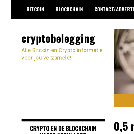
Ga
BITCOIN
BLOCKCHAIN
CONTACT/ADVERT
naar
de
inhoud
cryptobelegging
Alle Bitcoin en Crypto informatie
voor jou verzameld!
0,5 
CRYPTO EN DE BLOCKCHAIN