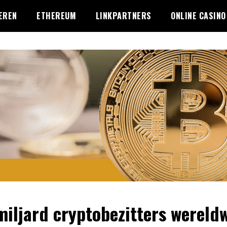
EREN
ETHEREUM
LINKPARTNERS
ONLINE CASINO
miljard cryptobezitters wereldw