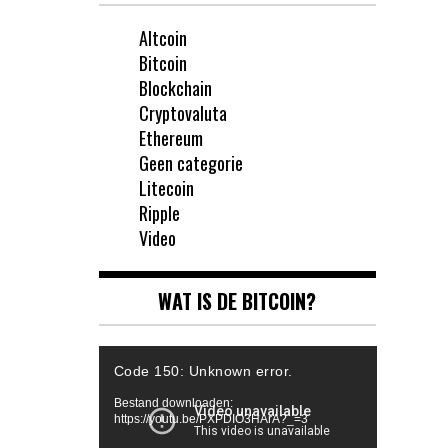
Altcoin
Bitcoin
Blockchain
Cryptovaluta
Ethereum
Geen categorie
Litecoin
Ripple
Video
WAT IS DE BITCOIN?
Videospeler
Code 150: Unknown error.
Bestand downloaden:
https://youtu.be/PXPDIO3HArA?_=3