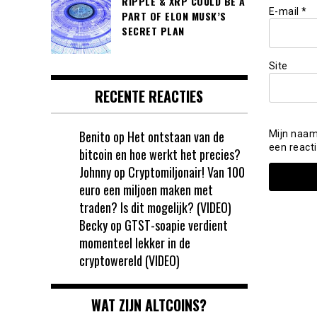
RIPPLE & XRP COULD BE A
E-mail
*
PART OF ELON MUSK’S
SECRET PLAN
Site
RECENTE REACTIES
Benito
op
Het ontstaan van de
Mijn naam
een reacti
bitcoin en hoe werkt het precies?
Johnny
op
Cryptomiljonair! Van 100
euro een miljoen maken met
traden? Is dit mogelijk? (VIDEO)
Becky
op
GTST-soapie verdient
momenteel lekker in de
cryptowereld (VIDEO)
WAT ZIJN ALTCOINS?