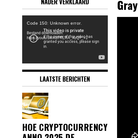
Gray
NADER VERKLAARD
Videospeler
Code 150: Unknown error.
Bestand downloaden:
https://youtu.be/KeFRLRA_XzQ?_=1
LAATSTE BERICHTEN
HOE CRYPTOCURRENCY
ANNO 2025 DE