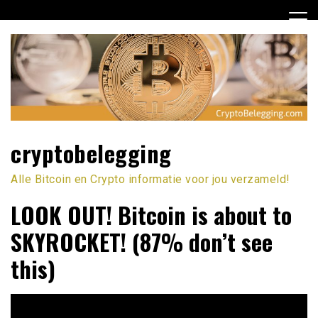
Ga
naar
de
inhoud
cryptobelegging
Alle Bitcoin en Crypto informatie voor jou verzameld!
LOOK OUT! Bitcoin is about to
SKYROCKET! (87% don’t see
this)