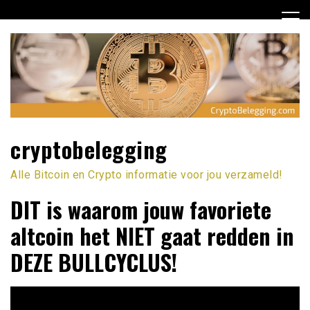
Ga
naar
de
inhoud
cryptobelegging
Alle Bitcoin en Crypto informatie voor jou verzameld!
DIT is waarom jouw favoriete
altcoin het NIET gaat redden in
DEZE BULLCYCLUS!