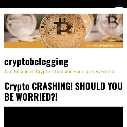
Ga
naar
de
inhoud
cryptobelegging
Alle Bitcoin en Crypto informatie voor jou verzameld!
Crypto CRASHING! SHOULD YOU
BE WORRIED?!