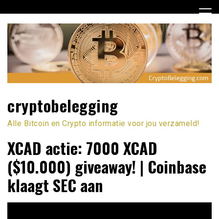
Ga
naar
de
inhoud
cryptobelegging
Alle Bitcoin en Crypto informatie voor jou verzameld!
XCAD actie: 7000 XCAD
($10.000) giveaway! | Coinbase
klaagt SEC aan