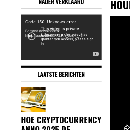
HOUR
NADER VERKLAARD
Videospeler
Code 150: Unknown error.
Bestand downloaden:
https://youtu.be/KeFRLRA_XzQ?_=1
LAATSTE BERICHTEN
HOE CRYPTOCURRENCY
ANNO 2025 DE