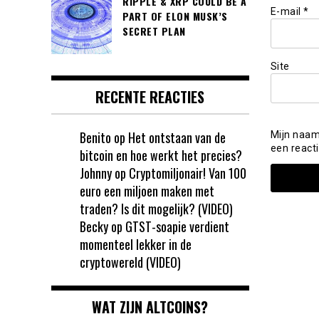
RIPPLE & XRP COULD BE A
E-mail
*
PART OF ELON MUSK’S
SECRET PLAN
Site
RECENTE REACTIES
Benito
op
Het ontstaan van de
Mijn naam
een reacti
bitcoin en hoe werkt het precies?
Johnny
op
Cryptomiljonair! Van 100
euro een miljoen maken met
traden? Is dit mogelijk? (VIDEO)
Becky
op
GTST-soapie verdient
momenteel lekker in de
cryptowereld (VIDEO)
WAT ZIJN ALTCOINS?