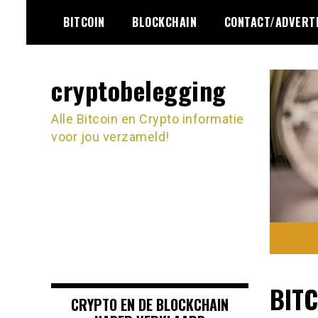
Ga
BITCOIN
BLOCKCHAIN
CONTACT/ADVERT
naar
de
inhoud
cryptobelegging
Alle Bitcoin en Crypto informatie
voor jou verzameld!
BITC
CRYPTO EN DE BLOCKCHAIN