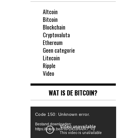
Altcoin
Bitcoin
Blockchain
Cryptovaluta
Ethereum
Geen categorie
Litecoin
Ripple
Video
WAT IS DE BITCOIN?
Videospeler
Code 150: Unknown error.
Bestand downloaden:
https://youtu.be/PXPDIO3HArA?_=3