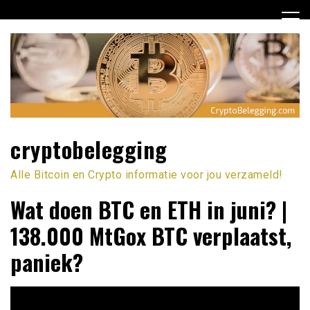
Ga
naar
de
inhoud
cryptobelegging
Alle Bitcoin en Crypto informatie voor jou verzameld!
Wat doen BTC en ETH in juni? |
138.000 MtGox BTC verplaatst,
paniek?