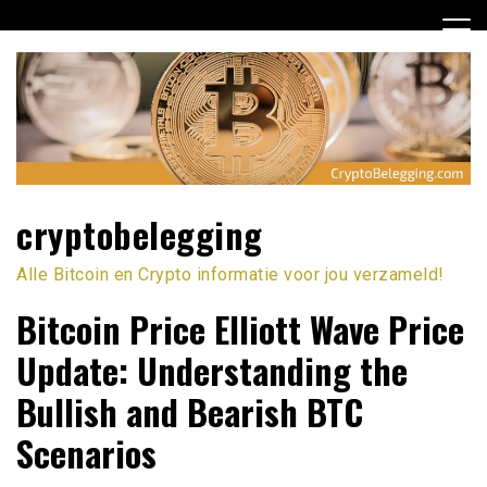
Ga
naar
de
inhoud
cryptobelegging
Alle Bitcoin en Crypto informatie voor jou verzameld!
Bitcoin Price Elliott Wave Price
Update: Understanding the
Bullish and Bearish BTC
Scenarios