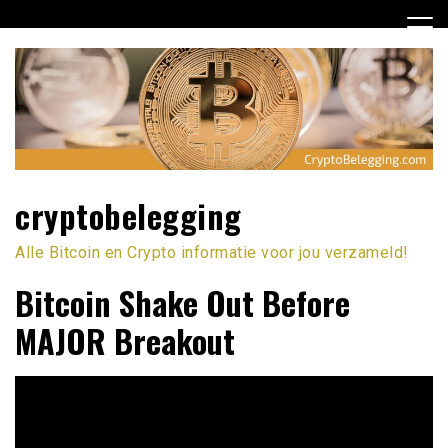
Ga
naar
de
inhoud
cryptobelegging
Alle Bitcoin en Crypto informatie voor jou verzameld!
Bitcoin Shake Out Before
MAJOR Breakout