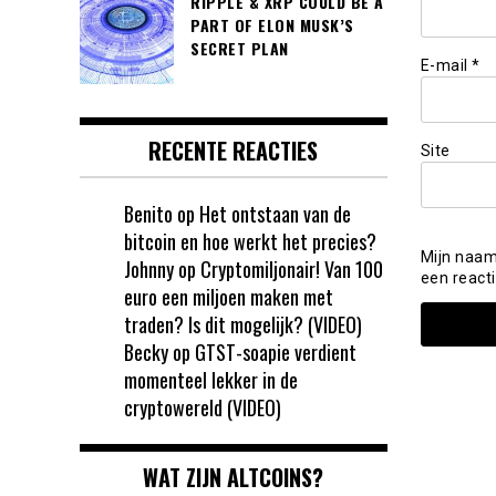
RIPPLE & XRP COULD BE A
PART OF ELON MUSK’S
SECRET PLAN
E-mail
*
RECENTE REACTIES
Site
Benito
op
Het ontstaan van de
bitcoin en hoe werkt het precies?
Mijn naam
Johnny
op
Cryptomiljonair! Van 100
een reacti
euro een miljoen maken met
traden? Is dit mogelijk? (VIDEO)
Becky
op
GTST-soapie verdient
momenteel lekker in de
cryptowereld (VIDEO)
WAT ZIJN ALTCOINS?