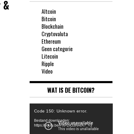
y &
Altcoin
Bitcoin
Blockchain
Cryptovaluta
Ethereum
Geen categorie
Litecoin
Ripple
Video
WAT IS DE BITCOIN?
Videospeler
Code 150: Unknown error.
Bestand downloaden:
https://youtu.be/PXPDIO3HArA?_=3