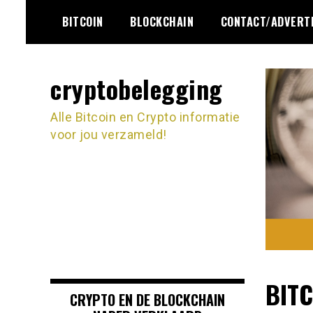
Ga
BITCOIN
BLOCKCHAIN
CONTACT/ADVERT
naar
de
inhoud
cryptobelegging
Alle Bitcoin en Crypto informatie
voor jou verzameld!
BIT
CRYPTO EN DE BLOCKCHAIN