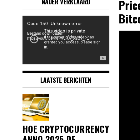
Pric
NADER VERKLAARD
Bitc
Videospeler
Code 150: Unknown error.
Bestand downloaden:
https://youtu.be/KeFRLRA_XzQ?_=1
LAATSTE BERICHTEN
HOE CRYPTOCURRENCY
ANNO 2025 DE